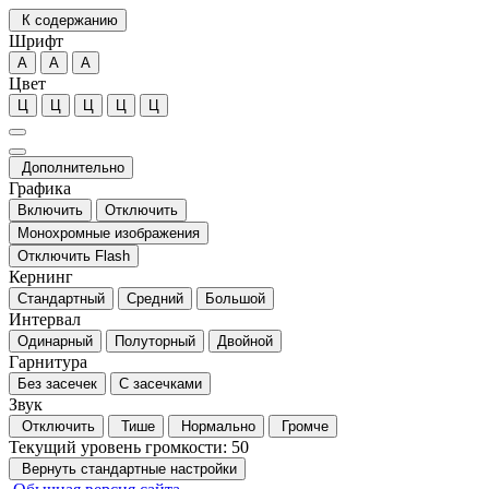
К содержанию
Шрифт
А
А
А
Цвет
Ц
Ц
Ц
Ц
Ц
Дополнительно
Графика
Включить
Отключить
Монохромные изображения
Отключить Flash
Кернинг
Стандартный
Средний
Большой
Интервал
Одинарный
Полуторный
Двойной
Гарнитура
Без засечек
С засечками
Звук
Отключить
Тише
Нормально
Громче
Текущий уровень громкости:
50
Вернуть стандартные настройки