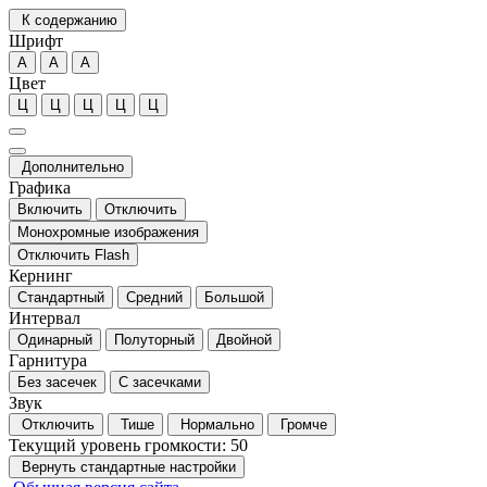
К содержанию
Шрифт
А
А
А
Цвет
Ц
Ц
Ц
Ц
Ц
Дополнительно
Графика
Включить
Отключить
Монохромные изображения
Отключить Flash
Кернинг
Стандартный
Средний
Большой
Интервал
Одинарный
Полуторный
Двойной
Гарнитура
Без засечек
С засечками
Звук
Отключить
Тише
Нормально
Громче
Текущий уровень громкости:
50
Вернуть стандартные настройки