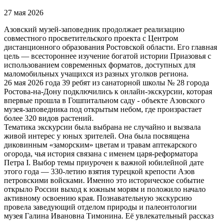
27 мая 2026
Азовский музей-заповедник продолжает реализацию
совместного просветительского проекта с Центром
дистанционного образования Ростовской области. Его главная
цель — всестороннее изучение богатой истории Приазовья с
использованием современных форматов, доступных для
маломобильных учащихся из разных уголков региона.
26 мая 2026 года 39 ребят из санаторной школы № 28 города
Ростова-на-Дону подключились к онлайн-экскурсии, которая
впервые прошла в Гошпитальном саду - объекте Азовского
музея-заповедника под открытым небом, где произрастает
более 320 видов растений.
Тематика экскурсии была выбрана не случайно и вызвала
живой интерес у юных зрителей. Она была посвящена
диковинным «заморским» цветам и травам аптекарского
огорода, чья история связана с именем царя-реформатора
Петра I. Выбор темы приурочен к важной юбилейной дате
этого года — 330-летию взятия турецкой крепости Азов
петровскими войсками. Именно это историческое событие
открыло России выход к южным морям и положило начало
активному освоению края. Познавательную экскурсию
провела заведующий отделом природы и палеонтологии
музея Галина Ивановна Тимонина. Её увлекательный рассказ