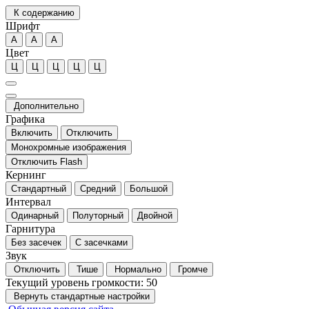
К содержанию
Шрифт
А
А
А
Цвет
Ц
Ц
Ц
Ц
Ц
Дополнительно
Графика
Включить
Отключить
Монохромные изображения
Отключить Flash
Кернинг
Стандартный
Средний
Большой
Интервал
Одинарный
Полуторный
Двойной
Гарнитура
Без засечек
С засечками
Звук
Отключить
Тише
Нормально
Громче
Текущий уровень громкости:
50
Вернуть стандартные настройки