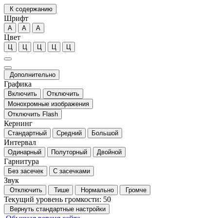
К содержанию
Шрифт
А
А
А
Цвет
Ц
Ц
Ц
Ц
Ц
Дополнительно
Графика
Включить
Отключить
Монохромные изображения
Отключить Flash
Кернинг
Стандартный
Средний
Большой
Интервал
Одинарный
Полуторный
Двойной
Гарнитура
Без засечек
С засечками
Звук
Отключить
Тише
Нормально
Громче
Текущий уровень громкости:
50
Вернуть стандартные настройки