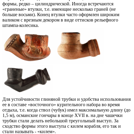
формы, редко – цилиндрической. Иногда встречаются
«граненые» втулки, т.е. имеющие несколько граней (не
больше восьми). Конец втулки часто оформлен широким
валиком с врезным декором в виде оттисков рельефного
штампа-колесика.
Для устойчивости глиняной трубки и удобства использования
ее в составе «восточного» курительного набора во время
отдыха, т.е. когда ствол (чубук) имел максимальную длину (до
1,5 м), османские гончары в конце XVII в. на дне чашечки
трубки стали делать небольшой треугольный выступ. За
сходство формы этого выступа с килем корабля, его так и
стали называть - «килем».