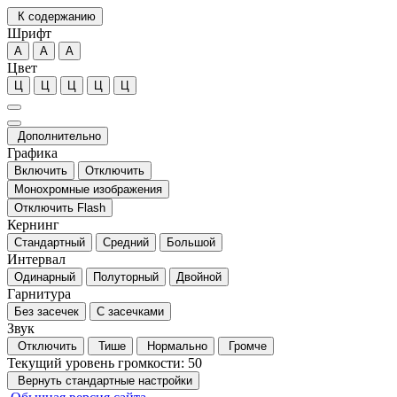
К содержанию
Шрифт
А
А
А
Цвет
Ц
Ц
Ц
Ц
Ц
Дополнительно
Графика
Включить
Отключить
Монохромные изображения
Отключить Flash
Кернинг
Стандартный
Средний
Большой
Интервал
Одинарный
Полуторный
Двойной
Гарнитура
Без засечек
С засечками
Звук
Отключить
Тише
Нормально
Громче
Текущий уровень громкости:
50
Вернуть стандартные настройки