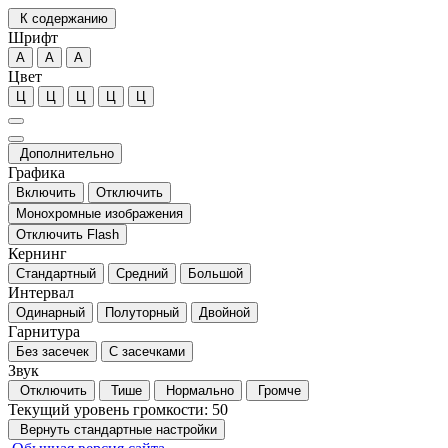
К содержанию
Шрифт
А
А
А
Цвет
Ц
Ц
Ц
Ц
Ц
Дополнительно
Графика
Включить
Отключить
Монохромные изображения
Отключить Flash
Кернинг
Стандартный
Средний
Большой
Интервал
Одинарный
Полуторный
Двойной
Гарнитура
Без засечек
С засечками
Звук
Отключить
Тише
Нормально
Громче
Текущий уровень громкости:
50
Вернуть стандартные настройки