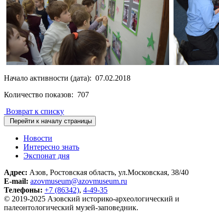
Начало активности (дата): 07.02.2018
Количество показов: 707
Возврат к списку
Перейти к началу страницы
Новости
Интересно знать
Экспонат дня
Адрес:
Азов, Ростовская область, ул.Московская, 38/40
E-mail:
azovmuseum@azovmuseum.ru
Телефоны:
+7 (86342)
,
4-49-35
© 2019-2025 Азовский историко‑археологический и
палеонтологический музей‑заповедник.