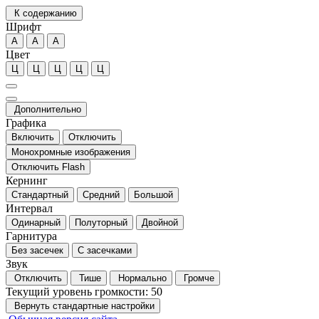
К содержанию
Шрифт
А
А
А
Цвет
Ц
Ц
Ц
Ц
Ц
Дополнительно
Графика
Включить
Отключить
Монохромные изображения
Отключить Flash
Кернинг
Стандартный
Средний
Большой
Интервал
Одинарный
Полуторный
Двойной
Гарнитура
Без засечек
С засечками
Звук
Отключить
Тише
Нормально
Громче
Текущий уровень громкости:
50
Вернуть стандартные настройки