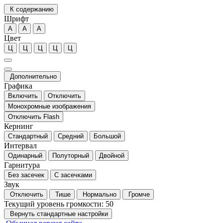
К содержанию
Шрифт
А
А
А
Цвет
Ц
Ц
Ц
Ц
Ц
Дополнительно
Графика
Включить
Отключить
Монохромные изображения
Отключить Flash
Кернинг
Стандартный
Средний
Большой
Интервал
Одинарный
Полуторный
Двойной
Гарнитура
Без засечек
С засечками
Звук
Отключить
Тише
Нормально
Громче
Текущий уровень громкости:
50
Вернуть стандартные настройки