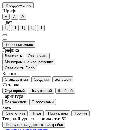
К содержанию
Шрифт
А
А
А
Цвет
Ц
Ц
Ц
Ц
Ц
Дополнительно
Графика
Включить
Отключить
Монохромные изображения
Отключить Flash
Кернинг
Стандартный
Средний
Большой
Интервал
Одинарный
Полуторный
Двойной
Гарнитура
Без засечек
С засечками
Звук
Отключить
Тише
Нормально
Громче
Текущий уровень громкости:
50
Вернуть стандартные настройки