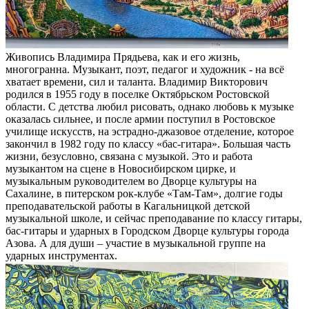
Живопись Владимира Прядьева, как и его жизнь,
многогранна. Музыкант, поэт, педагог и художник - на всё
хватает времени, сил и таланта. Владимир Викторович
родился в 1955 году в поселке Октябрьском Ростовской
области. С детства любил рисовать, однако любовь к музыке
оказалась сильнее, и после армии поступил в Ростовское
училище искусств, на эстрадно-джазовое отделение, которое
закончил в 1982 году по классу «бас-гитара». Большая часть
жизни, безусловно, связана с музыкой. Это и работа
музыкантом на сцене в Новосибирском цирке, и
музыкальным руководителем во Дворце культуры на
Сахалине, в питерском рок-клубе «Там-Там», долгие годы
преподавательской работы в Кагальницкой детской
музыкальной школе, и сейчас преподавание по классу гитары,
бас-гитары и ударных в Городском Дворце культуры города
Азова. А для души – участие в музыкальной группе на
ударных инструментах.