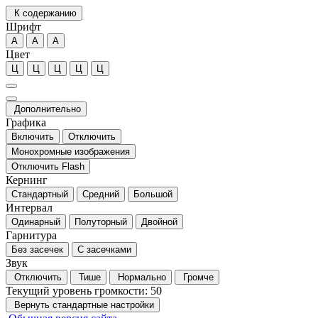
К содержанию
Шрифт
А
А
А
Цвет
Ц
Ц
Ц
Ц
Ц
Дополнительно
Графика
Включить
Отключить
Монохромные изображения
Отключить Flash
Кернинг
Стандартный
Средний
Большой
Интервал
Одинарный
Полуторный
Двойной
Гарнитура
Без засечек
С засечками
Звук
Отключить
Тише
Нормально
Громче
Текущий уровень громкости:
50
Вернуть стандартные настройки