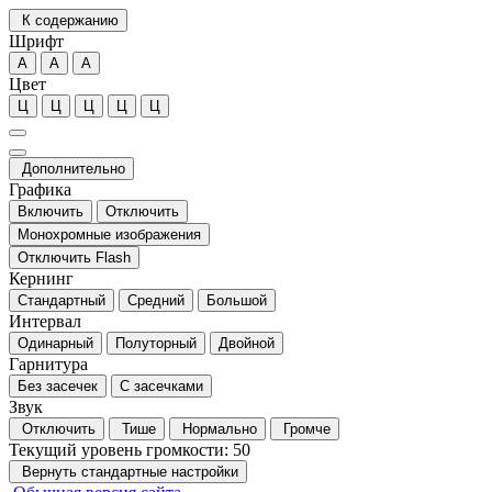
К содержанию
Шрифт
А
А
А
Цвет
Ц
Ц
Ц
Ц
Ц
Дополнительно
Графика
Включить
Отключить
Монохромные изображения
Отключить Flash
Кернинг
Стандартный
Средний
Большой
Интервал
Одинарный
Полуторный
Двойной
Гарнитура
Без засечек
С засечками
Звук
Отключить
Тише
Нормально
Громче
Текущий уровень громкости:
50
Вернуть стандартные настройки