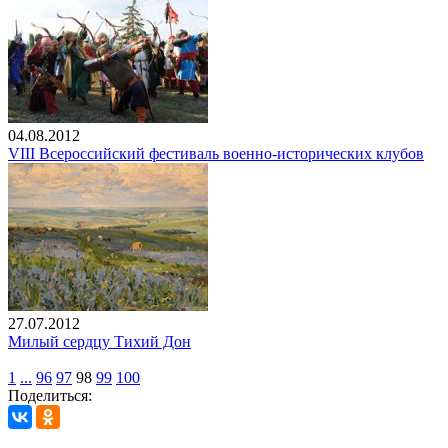
04.08.2012
VIII Всероссийский фестиваль военно-исторических клубов
27.07.2012
Милый сердцу Тихий Дон
1
...
96
97
98
99
100
Поделиться: