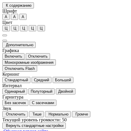
К содержанию
Шрифт
А
А
А
Цвет
Ц
Ц
Ц
Ц
Ц
Дополнительно
Графика
Включить
Отключить
Монохромные изображения
Отключить Flash
Кернинг
Стандартный
Средний
Большой
Интервал
Одинарный
Полуторный
Двойной
Гарнитура
Без засечек
С засечками
Звук
Отключить
Тише
Нормально
Громче
Текущий уровень громкости:
50
Вернуть стандартные настройки