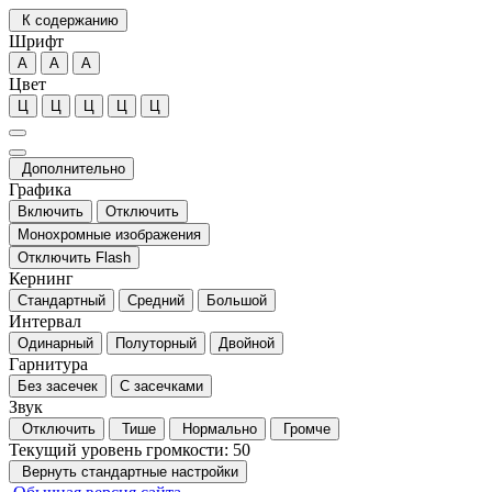
К содержанию
Шрифт
А
А
А
Цвет
Ц
Ц
Ц
Ц
Ц
Дополнительно
Графика
Включить
Отключить
Монохромные изображения
Отключить Flash
Кернинг
Стандартный
Средний
Большой
Интервал
Одинарный
Полуторный
Двойной
Гарнитура
Без засечек
С засечками
Звук
Отключить
Тише
Нормально
Громче
Текущий уровень громкости:
50
Вернуть стандартные настройки