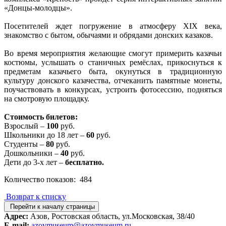
«Донцы-молодцы».
Посетителей ждет погружение в атмосферу XIX века,
знакомство с бытом, обычаями и обрядами донских казаков.
Во время мероприятия желающие смогут примерить казачьи
костюмы, услышать о станичных ремёслах, прикоснуться к
предметам казачьего быта, окунуться в традиционную
культуру донского казачества, отчеканить памятные монеты,
поучаствовать в конкурсах, устроить фотосессию, подняться
на смотровую площадку.
Стоимость билетов:
Взрослый –
100
руб.
Школьники до 18 лет –
60
руб.
Студенты –
80
руб.
Дошкольники –
40
руб.
Дети до 3-х лет –
бесплатно.
Количество показов: 484
Возврат к списку
Перейти к началу страницы
Адрес:
Азов, Ростовская область, ул.Московская, 38/40
E-mail:
azovmuseum@azovmuseum.ru