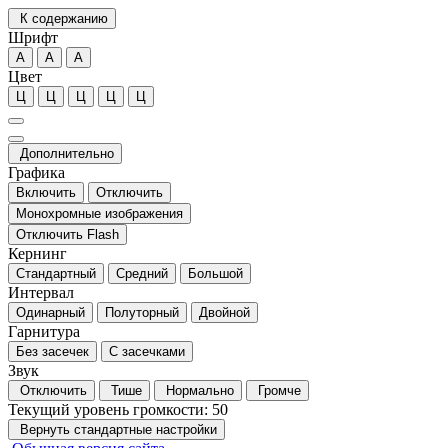
К содержанию
Шрифт
А
А
А
Цвет
Ц
Ц
Ц
Ц
Ц
Дополнительно
Графика
Включить
Отключить
Монохромные изображения
Отключить Flash
Кернинг
Стандартный
Средний
Большой
Интервал
Одинарный
Полуторный
Двойной
Гарнитура
Без засечек
С засечками
Звук
Отключить
Тише
Нормально
Громче
Текущий уровень громкости:
50
Вернуть стандартные настройки