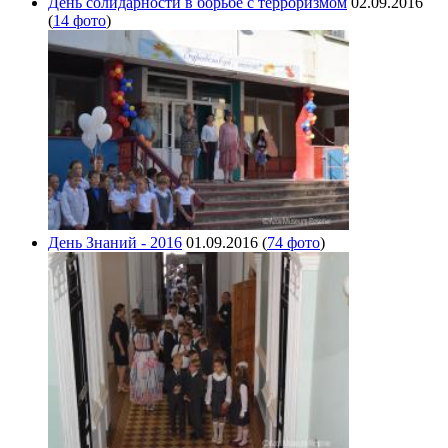
День солидарности в борьбе с терроризмом
02.09.2016
(
14 фото
)
День Знаний - 2016
01.09.2016
(
74 фото
)