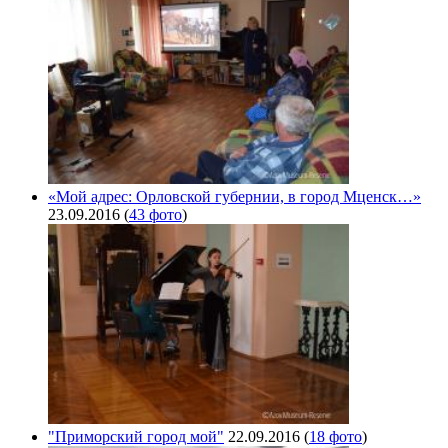
«Мой адрес: Орловской губернии, в город Мценск…»
23.09.2016
(
43 фото
)
"Приморский город мой"
22.09.2016
(
18 фото
)