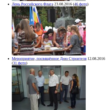
День Российского Флага
23.08.2016
(
46 фото
)
Мероприятие, посвящённое Дню Строителя
12.08.2016
(
31 фото
)