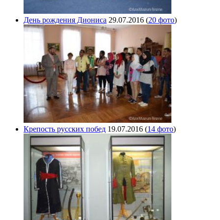
День рождения Диониса
29.07.2016
(
20 фото
)
Крепость русских побед
19.07.2016
(
14 фото
)