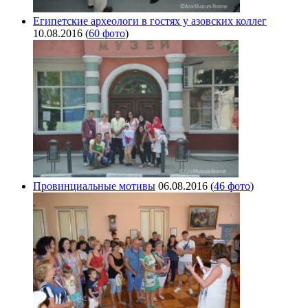
Египетские археологи в гостях у азовских коллег
10.08.2016
(
60 фото
)
Провинциальные мотивы
06.08.2016
(
46 фото
)