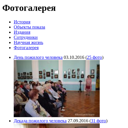
Фотогалерея
История
Объекты показа
Издания
Сотрудники
Научная жизнь
Фотогалерея
День пожилого человека
03.10.2016
(
25 фото
)
Декада пожилого человека
27.09.2016
(
31 фото
)