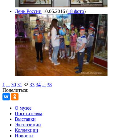
День России
10.06.2016
(
18 фото
)
1
...
30
31
32
33
34
...
38
Поделиться:
О музее
Посетителям
Выставки
Экспозиции
Коллекции
Новости