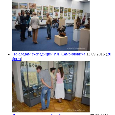
По следам экспедиций Р.Л. Самойловича
13.09.2016
(
20
фото
)