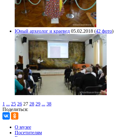
Юный археолог и краевед
05.02.2018
(
42 фото
)
1
...
25
26
27
28
29
...
38
Поделиться:
О музее
Посетителям