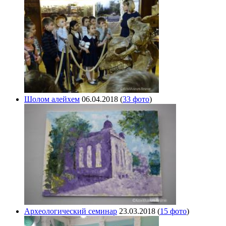
Шолом алейхем
06.04.2018
(
33 фото
)
Археологический семинар
23.03.2018
(
15 фото
)