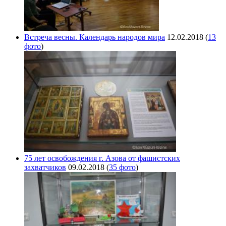
Встреча весны. Календарь народов мира
12.02.2018
(
13
фото
)
75 лет освобождения г. Азова от фашистских
захватчиков
09.02.2018
(
35 фото
)