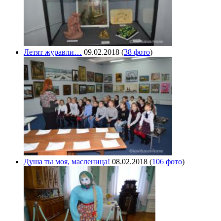
Летят журавли…
09.02.2018
(
38 фото
)
Душа ты моя, масленица!
08.02.2018
(
106 фото
)