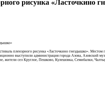
эрного рисунка «Ласточкино г
здышко»
фестиваль пленэрного рисунка «Ласточкино гнездышко». Местом 
диционно выступили администрация города Азова, Азовский муз
ане, жители сел Круглое, Пешково, Кулешовка, Семибалки, Чалт